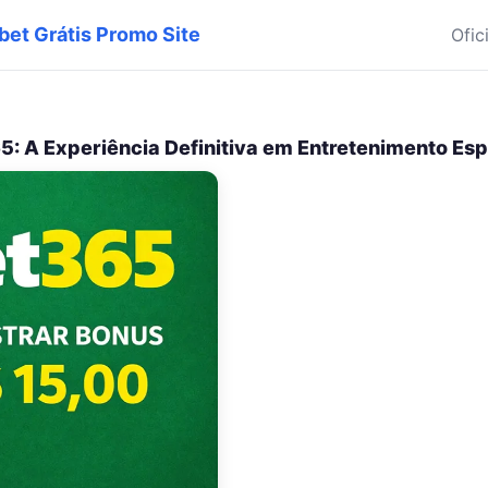
sbet Grátis Promo Site
Ofic
5: A Experiência Definitiva em Entretenimento Esp