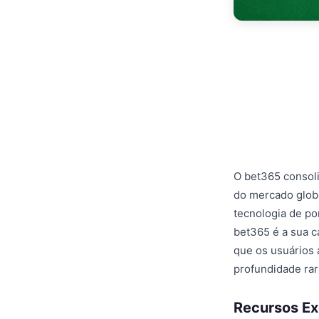
O bet365 consol
do mercado globa
tecnologia de po
bet365 é a sua c
que os usuários
profundidade rar
Recursos Ex