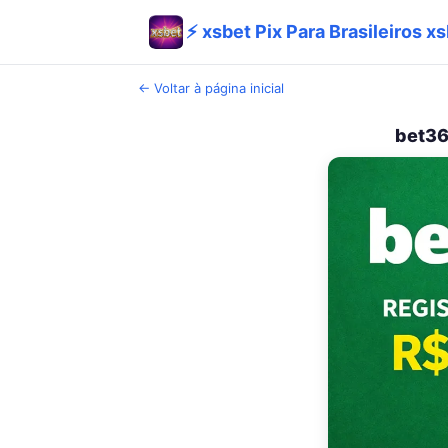
⚡ xsbet Pix Para Brasileiros x
← Voltar à página inicial
bet36