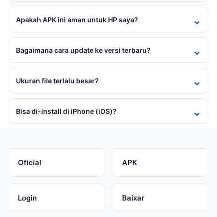
Apakah APK ini aman untuk HP saya?
Bagaimana cara update ke versi terbaru?
Ukuran file terlalu besar?
Bisa di-install di iPhone (iOS)?
Oficial
APK
Login
Baixar