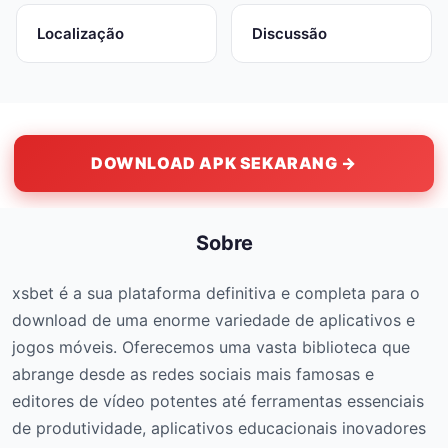
Localização
Discussão
DOWNLOAD APK SEKARANG →
Sobre
xsbet é a sua plataforma definitiva e completa para o
download de uma enorme variedade de aplicativos e
jogos móveis. Oferecemos uma vasta biblioteca que
abrange desde as redes sociais mais famosas e
editores de vídeo potentes até ferramentas essenciais
de produtividade, aplicativos educacionais inovadores