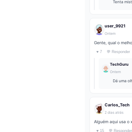
Tenta mis
user_9921
Ontem
Gente, qual o melho
♥ 7
💬 Responder
TechGuru
Ontem
Dá uma olh
Carlos_Tech
2 dias atrás
Alguém aqui usa o 
♥ 15
💬 Responder