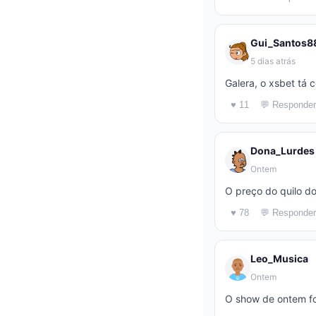
Gui_Santos8
5 dias atrás
Galera, o xsbet tá
♥ 11
💬 Responder
Dona_Lurdes
Ontem
O preço do quilo d
♥ 78
💬 Responder
Leo_Musica
Ontem
O show de ontem foi