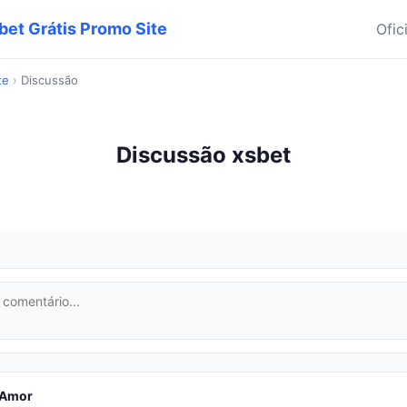
sbet Grátis Promo Site
Ofic
te
›
Discussão
Discussão xsbet
Amor