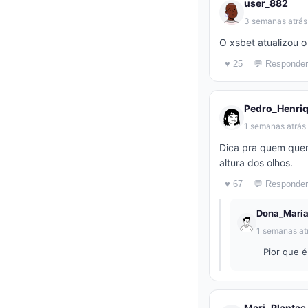
user_882
3 semanas atrás
O xsbet atualizou o
♥ 25
💬 Responder
Pedro_Henri
1 semanas atrás
Dica pra quem quer
altura dos olhos.
♥ 67
💬 Responder
Dona_Mari
1 semanas at
Pior que 
Mari_Plantas