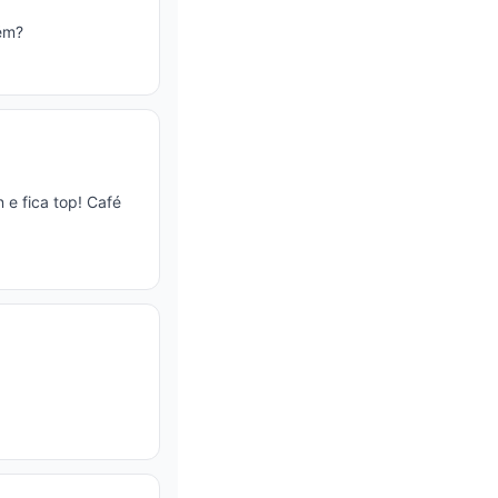
uém?
 e fica top! Café