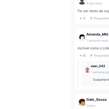
6 dias atrás
Fiz um risoto de co
♥ 32
💬 Responder
Amanda_Mkt
1 semanas atrás
Incrível como o Lin
♥ 68
💬 Responder
user_342
1 semanas at
Exatament
Gabi_Souza
Ontem