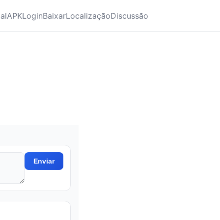
ial
APK
Login
Baixar
Localização
Discussão
Enviar