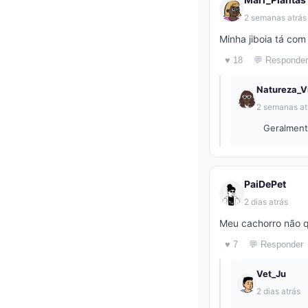
2 semanas atrás
Minha jiboia tá com
♥ 18
💬 Responder
Natureza_V
2 semanas at
Geralmente
PaiDePet
2 dias atrás
Meu cachorro não q
♥ 7
💬 Responder
Vet_Ju
2 dias atrás