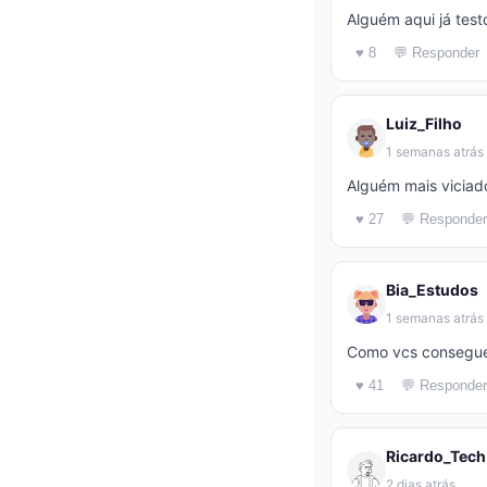
Alguém aqui já test
♥ 8
💬 Responder
Luiz_Filho
1 semanas atrás
Alguém mais viciad
♥ 27
💬 Responder
Bia_Estudos
1 semanas atrás
Como vcs conseguem
♥ 41
💬 Responder
Ricardo_Tech
2 dias atrás