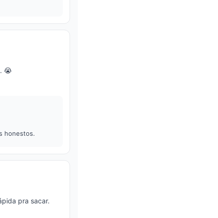
. 😭
is honestos.
ápida pra sacar.