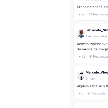
Minha bateria tá a
♥ 26
💬 Responder
Fernanda_Nut
1 semanas atrás
Receita rápida: av
da manhã de pregui
♥ 61
💬 Responder
Marcelo_Vlo
Ontem
Alguém sabe se o tr
♥ 3
💬 Responder