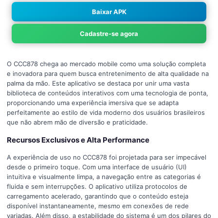
Baixar APK
Cadastre-se agora
O CCC878 chega ao mercado mobile como uma solução completa
e inovadora para quem busca entretenimento de alta qualidade na
palma da mão. Este aplicativo se destaca por unir uma vasta
biblioteca de conteúdos interativos com uma tecnologia de ponta,
proporcionando uma experiência imersiva que se adapta
perfeitamente ao estilo de vida moderno dos usuários brasileiros
que não abrem mão de diversão e praticidade.
Recursos Exclusivos e Alta Performance
A experiência de uso no CCC878 foi projetada para ser impecável
desde o primeiro toque. Com uma interface de usuário (UI)
intuitiva e visualmente limpa, a navegação entre as categorias é
fluida e sem interrupções. O aplicativo utiliza protocolos de
carregamento acelerado, garantindo que o conteúdo esteja
disponível instantaneamente, mesmo em conexões de rede
variadas. Além disso, a estabilidade do sistema é um dos pilares do