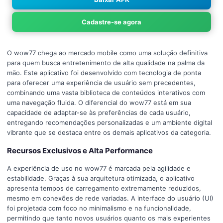
Cadastre-se agora
O wow77 chega ao mercado mobile como uma solução definitiva
para quem busca entretenimento de alta qualidade na palma da
mão. Este aplicativo foi desenvolvido com tecnologia de ponta
para oferecer uma experiência de usuário sem precedentes,
combinando uma vasta biblioteca de conteúdos interativos com
uma navegação fluida. O diferencial do wow77 está em sua
capacidade de adaptar-se às preferências de cada usuário,
entregando recomendações personalizadas e um ambiente digital
vibrante que se destaca entre os demais aplicativos da categoria.
Recursos Exclusivos e Alta Performance
A experiência de uso no wow77 é marcada pela agilidade e
estabilidade. Graças à sua arquitetura otimizada, o aplicativo
apresenta tempos de carregamento extremamente reduzidos,
mesmo em conexões de rede variadas. A interface do usuário (UI)
foi projetada com foco no minimalismo e na funcionalidade,
permitindo que tanto novos usuários quanto os mais experientes