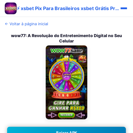
⚡ xsbet Pix Para Brasileiros xsbet Grátis Promo Site
← Voltar à página inicial
wow77: A Revolução do Entretenimento Digital no Seu
Celular
Baixar APK