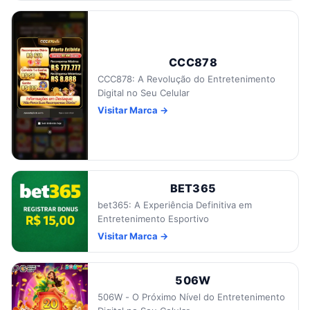
CCC878
CCC878: A Revolução do Entretenimento
Digital no Seu Celular
Visitar Marca →
BET365
bet365: A Experiência Definitiva em
Entretenimento Esportivo
Visitar Marca →
506W
506W - O Próximo Nível do Entretenimento