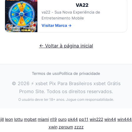
VA22
va22 - Sua Nova Experiência de
Entretenimento Mobile
Visitar Marca →
← Voltar à página inicial
Termos de uso
Política de privacidade
© 2026 ⚡ xsbet Pix Para Brasileiros xsbet Grátis
Promo Site. Todos os direitos reservados.
O usuário deve ter 18+ anos. Jogue com responsabilidade.
jill
leon
lottu
mgbet
miami
n19
ouro
pk44
pp11
win222
win44
win444
xwin
zeroum
zzzz