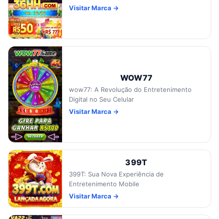
Visitar Marca →
WOW77
wow77: A Revolução do Entretenimento
Digital no Seu Celular
Visitar Marca →
399T
399T: Sua Nova Experiência de
Entretenimento Mobile
Visitar Marca →